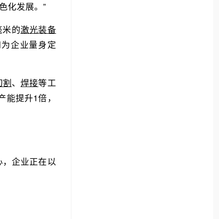
色化发展。”
毫米的
激光装备
司为企业量身定
切割
、
焊接
等工
产能提升1倍，
心，企业正在以