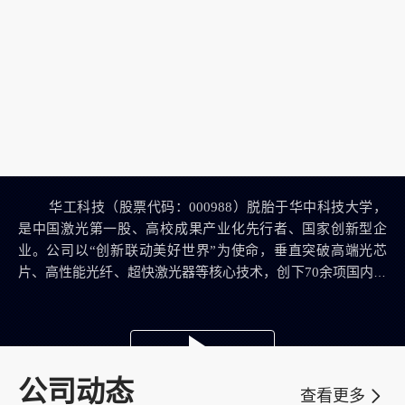
华工科技（股票代码：
000988）脱胎于华中科技大学，
是中国激光第一股、高校成果产业化先行者、国家创新型企
业。公司以“创新联动美好世界”为使命，垂直突破高端光芯
片、高性能光纤、超快激光器等核心技术，创下70余项国内行
业“第一”，牵头制定中国激光行业首个国际标准，荣获5项国
家科技进步奖，产品远销全球90余个国家和地区，赋能高端制
造与数字经济转型升级。2021年完成校企分离改制，实际控制
人变更为武汉市国资委。立足光电子核心根基，公司以AI为引
擎，致力成为全球领先的‘感传知用’全栈AI能力赋能者，集聚
公司动态
查看更多
顶尖人才、深耕高端市场，为制造强国、网络强国战略贡献硬